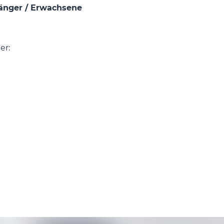
fänger / Erwachsene
er:
e