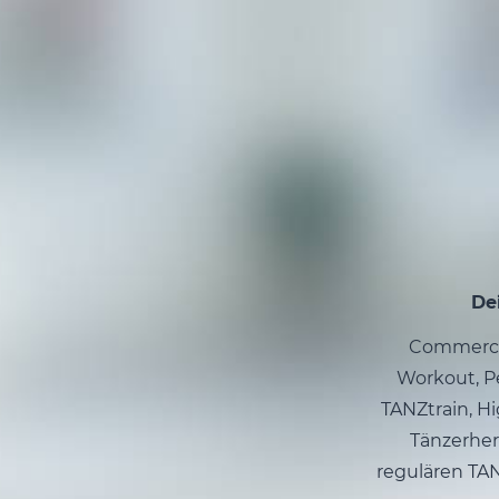
De
Commercia
Workout, Pe
TANZtrain, Hi
Tänzerher
regulären TA