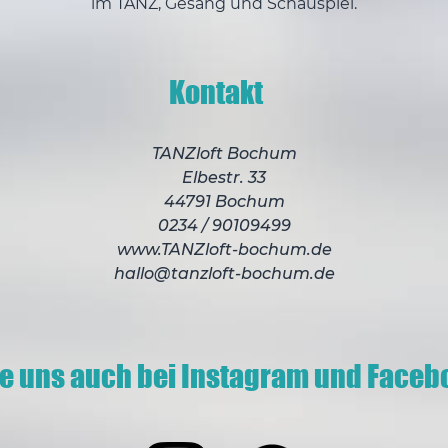
im TANZ, Gesang und Schauspiel.
Kontakt
TANZloft Bochum
Elbestr. 33
44791 Bochum
0234 / 90109499
www.TANZloft-bochum.de
hallo@tanzloft-bochum.de
ge uns auch bei Instagram und Faceb