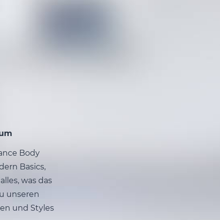
hum
Dance Body
dern Basics,
alles, was das
zu unseren
en und Styles